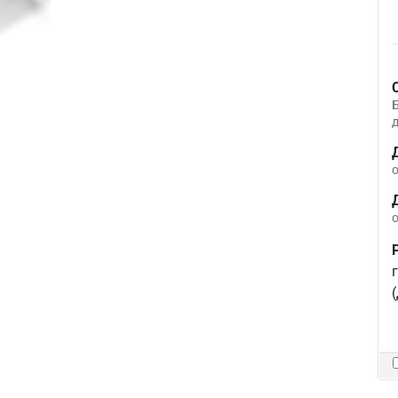
д
о
о