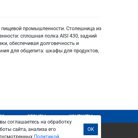
в пищевой промышленности. Столешница из
бенности: сплошная полка AISI 430, задний
зки, обеспечивая долговечность и
ания для общепита: шкафы для продуктов,
АЖ
ОТЗЫВЫ
КОНТАКТЫ
вы соглашаетесь на обработку
боты сайта, анализа его
ОК
редусмотренных
Политикой
.