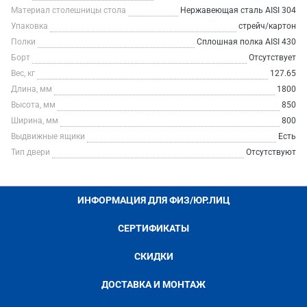
Материал столешницы стола
Нержавеющая сталь AISI 304
Упаковка
стрейч/картон
Полки
Сплошная полка AISI 430
Борт
Отсутствует
Вес, кг
127.65
Длина, мм
1800
Высота, мм
850
Ширина, мм
800
Выдвижные ящики
Есть
Тип двери
Отсутствуют
ИНФОРМАЦИЯ ДЛЯ ФИЗ/ЮР.ЛИЦ
СЕРТИФИКАТЫ
СКИДКИ
ДОСТАВКА И МОНТАЖ