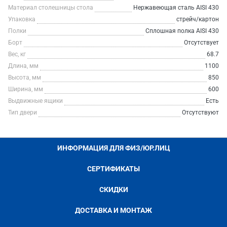
Материал столешницы стола
Нержавеющая сталь AISI 430
Упаковка
стрейч/картон
Полки
Сплошная полка AISI 430
Борт
Отсутствует
Вес, кг
68.7
Длина, мм
1100
Высота, мм
850
Ширина, мм
600
Выдвижные ящики
Есть
Тип двери
Отсутствуют
ИНФОРМАЦИЯ ДЛЯ ФИЗ/ЮР.ЛИЦ
СЕРТИФИКАТЫ
СКИДКИ
ДОСТАВКА И МОНТАЖ