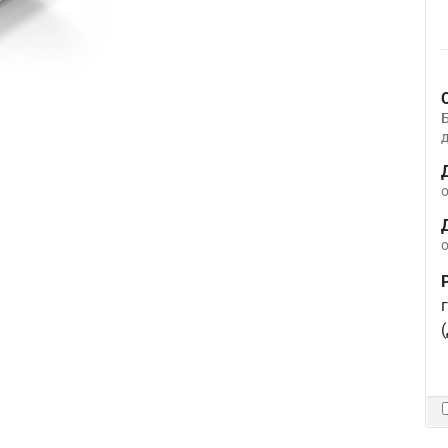
д
о
о