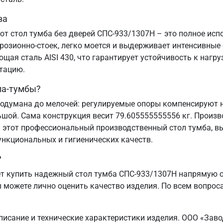
ва
от стол тумба без дверей СПС-933/1307Н – это полное ис
озионно-стоек, легко моется и выдерживает интенсивные
ая сталь AISI 430, что гарантирует устойчивость к нагру
атацию.
ла-тумбы?
одумана до мелочей: регулируемые опоры компенсируют н
ьшой. Сама конструкция весит 79.605555555556 кг. Произв
 этот профессиональный производственный стол тумба, вы
ункциональных и гигиенических качеств.
?
 купить надежный стол тумба СПС-933/1307Н напрямую от
ы можете лично оценить качество изделия. По всем вопроса
писание и технические характеристики изделия. ООО «Зав