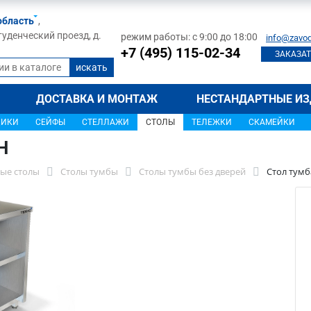
область
,
туденческий проезд, д.
режим работы: с 9:00 до 18:00
info@zavod
+7 (495) 115-02-34
ЗАКАЗАТ
ДОСТАВКА И МОНТАЖ
НЕСТАНДАРТНЫЕ ИЗ
ЩИКИ
СЕЙФЫ
СТЕЛЛАЖИ
СТОЛЫ
ТЕЛЕЖКИ
СКАМЕЙКИ
Н
ые столы
Столы тумбы
Столы тумбы без дверей
Стол тумб