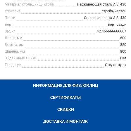
Материал столешницы стола
Нержавеющая сталь AISI 430
Упаковка
стрейч/картон
Полки
Сплошная полка AISI 430
Борт
Борт сзади
Вес, кг
42.466666666667
Длина, мм
600
Высота, мм
850
Ширина, мм
800
Выдвижные ящики
Нет
Тип двери
Отсутствуют
ИНФОРМАЦИЯ ДЛЯ ФИЗ/ЮР.ЛИЦ
СЕРТИФИКАТЫ
СКИДКИ
ДОСТАВКА И МОНТАЖ