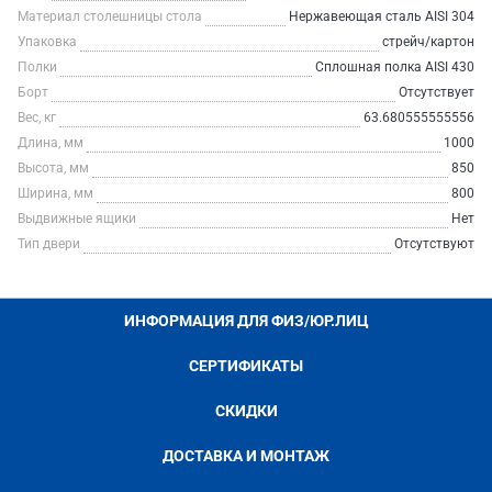
Материал столешницы стола
Нержавеющая сталь AISI 304
Упаковка
стрейч/картон
Полки
Сплошная полка AISI 430
Борт
Отсутствует
Вес, кг
63.680555555556
Длина, мм
1000
Высота, мм
850
Ширина, мм
800
Выдвижные ящики
Нет
Тип двери
Отсутствуют
ИНФОРМАЦИЯ ДЛЯ ФИЗ/ЮР.ЛИЦ
СЕРТИФИКАТЫ
СКИДКИ
ДОСТАВКА И МОНТАЖ