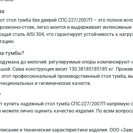
ва
от стол тумба без дверей СПС-227/2007П – это полное ис
озионно-стоек, легко моется и выдерживает интенсивные
ая сталь AISI 304, что гарантирует устойчивость к нагру
атацию.
ла-тумбы?
одумана до мелочей: регулируемые опоры компенсируют н
ьшой. Сама конструкция весит 130.38185185185 кг. Произв
 этот профессиональный производственный стол тумба, вы
ункциональных и гигиенических качеств.
?
 купить надежный стол тумба СПС-227/2007П напрямую от
ы можете лично оценить качество изделия. По всем вопроса
описание и технические характеристики изделия. ООО «Зав