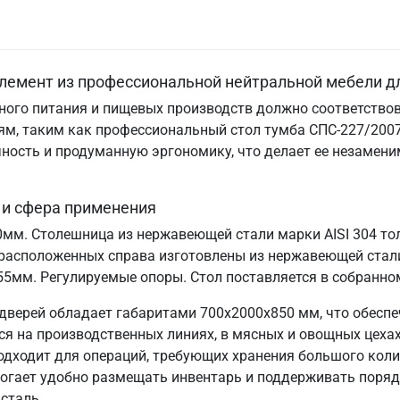
лемент из профессиональной нейтральной мебели д
ого питания и пищевых производств должно соответствов
м, таким как профессиональный стол тумба СПС-227/2007
ничность и продуманную эргономику, что делает ее незам
 и сфера применения
70мм. Столешница из нержавеющей стали марки AISI 304 т
расположенных справа изготовлены из нержавеющей стали
55мм. Регулируемые опоры. Стол поставляется в собранно
дверей обладает габаритами 700х2000х850 мм, что обесп
 на производственных линиях, в мясных и овощных цехах,
подходит для операций, требующих хранения большого коли
могает удобно размещать инвентарь и поддерживать порядо
сталь.