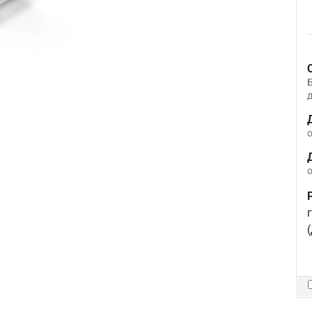
д
о
о