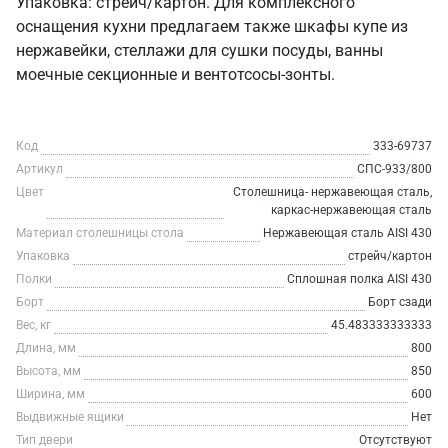
Упаковка: стрейч/картон. Для комплексного
оснащения кухни предлагаем также шкафы купе из
нержавейки, стеллажи для сушки посуды, ванны
моечные секционные и вентотсосы-зонты.
Код
333-69737
Артикул
СПС-933/800
Цвет
Столешница- нержавеющая сталь,
каркас-нержавеющая сталь
Материал столешницы стола
Нержавеющая сталь AISI 430
Упаковка
стрейч/картон
Полки
Сплошная полка AISI 430
Борт
Борт сзади
Вес, кг
45.483333333333
Длина, мм
800
Высота, мм
850
Ширина, мм
600
Выдвижные ящики
Нет
Тип двери
Отсутствуют