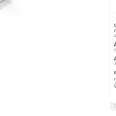
д
о
о