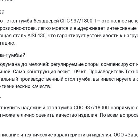
ва
от стол тумба без дверей СПС-937/1800П – это полное ис
озионно-стоек, легко моется и выдерживает интенсивные
ая сталь AISI 430, что гарантирует устойчивость к нагру
атацию.
ла-тумбы?
одумана до мелочей: регулируемые опоры компенсируют н
ьшой. Сама конструкция весит 109 кг. Производитель Техн
альный производственный стол тумба, вы инвестируете в 
игиенических качеств.
?
 купить надежный стол тумба СПС-937/1800П напрямую от
ы можете лично оценить качество изделия. По всем вопроса
описание и технические характеристики изделия. ООО «Зав