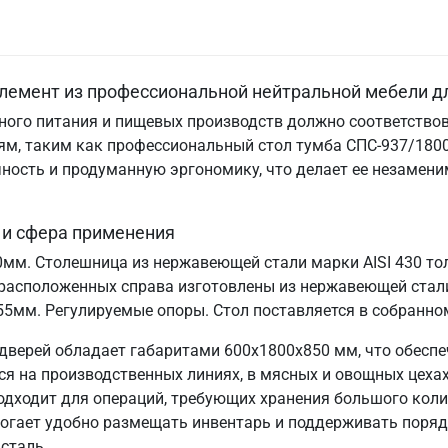
лемент из профессиональной нейтральной мебели д
ого питания и пищевых производств должно соответствов
м, таким как профессиональный стол тумба СПС-937/1800
ничность и продуманную эргономику, что делает ее незам
 и сфера применения
70мм. Столешница из нержавеющей стали марки AISI 430 т
расположенных справа изготовлены из нержавеющей стали
55мм. Регулируемые опоры. Стол поставляется в собранно
дверей обладает габаритами 600х1800х850 мм, что обесп
 на производственных линиях, в мясных и овощных цехах,
подходит для операций, требующих хранения большого коли
могает удобно размещать инвентарь и поддерживать порядо
сталь.