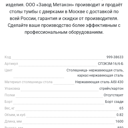
изделия. ООО «Завод Метакон» производит и продаёт
столы тумбы с дверками в Москве с доставкой по
всей России, гарантия и скидки от производителя.
Сделайте ваше производство более эффективным с
профессиональным оборудованием.
Код
999-38633
Артикул
СПЗК3М-16/6-Б
Цвет
Столешница- нержавеющая сталь,
каркас-нержавеющая сталь
Материал столешницы стола
Нержавеющая сталь AISI 430
Упаковка
стрейч/картон
Полки
Отсутствует
Борт
Борт сзади
Вес, кг
65
Объем, м.куб
0.82
Длина, мм
1600