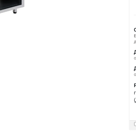
д
о
о