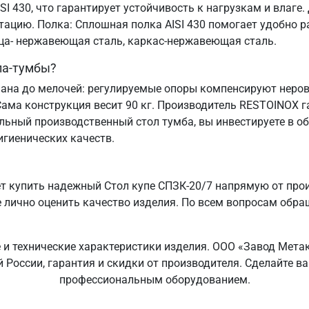
I 430, что гарантирует устойчивость к нагрузкам и влаге.
атацию. Полка: Сплошная полка AISI 430 помогает удобно
ица- нержавеющая сталь, каркас-нержавеющая сталь.
ла-тумбы?
ана до мелочей: регулируемые опоры компенсируют неровн
Сама конструкция весит 90 кг. Производитель RESTOINOX г
льный производственный стол тумба, вы инвестируете в о
игиенических качеств.
 купить надежный Стол купе СПЗК-20/7 напрямую от прои
 лично оценить качество изделия. По всем вопросам обращ
е и технические характеристики изделия. ООО «Завод Мета
й России, гарантия и скидки от производителя. Сделайте 
профессиональным оборудованием.