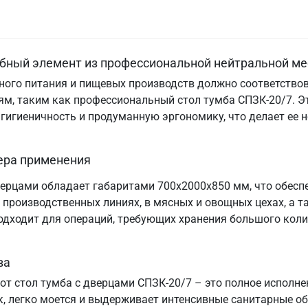
обный элемент из профессиональной нейтральной ме
ого питания и пищевых производств должно соответствов
м, таким как профессиональный стол тумба СПЗК-20/7. Э
, гигиеничность и продуманную эргономику, что делает е
ера применения
ерцами обладает габаритами 700х2000х850 мм, что обесп
производственных линиях, в мясных и овощных цехах, а та
подходит для операций, требующих хранения большого коли
ва
тот стол тумба с дверцами СПЗК-20/7 – это полное испол
к, легко моется и выдерживает интенсивные санитарные о