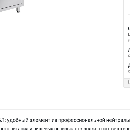
д
о
о
Л: удобный элемент из профессиональной нейтраль
ого питания и пищевых производств должно соответствов