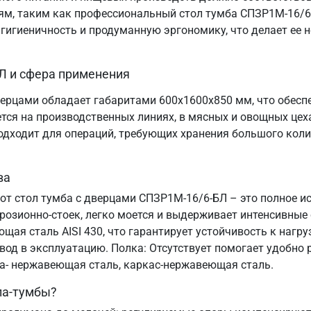
м, таким как профессиональный стол тумба СПЗР1М-16/6-
, гигиеничность и продуманную эргономику, что делает е
Л и сфера применения
ерцами обладает габаритами 600х1600х850 мм, что обесп
я на производственных линиях, в мясных и овощных цехах
подходит для операций, требующих хранения большого коли
ва
тот стол тумба с дверцами СПЗР1М-16/6-БЛ – это полное и
озионно-стоек, легко моется и выдерживает интенсивные
ая сталь AISI 430, что гарантирует устойчивость к нагру
ввод в эксплуатацию. Полка: Отсутствует помогает удобн
ца- нержавеющая сталь, каркас-нержавеющая сталь.
ла-тумбы?