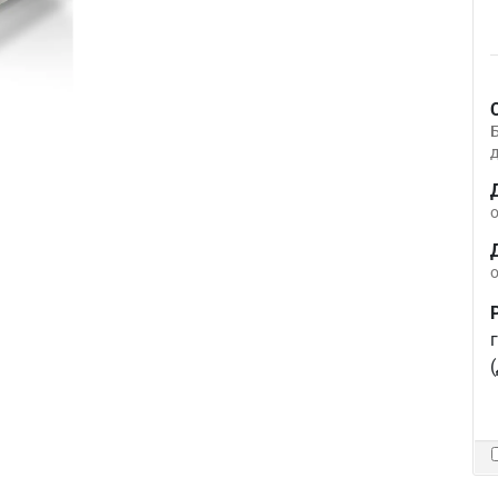
д
о
о