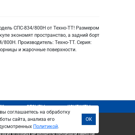
модель СПС-834/800Н от Техно-ТТ! Размером
-купе экономят пространство, а задний борт
4/800Н. Производитель: Техно-ТТ. Серия:
тюрницы и жарочные поверхности.
АЖ
ОТЗЫВЫ
КОНТАКТЫ
вы соглашаетесь на обработку
боты сайта, анализа его
ОК
редусмотренных
Политикой
.
каких условиях не является публичной офертой.