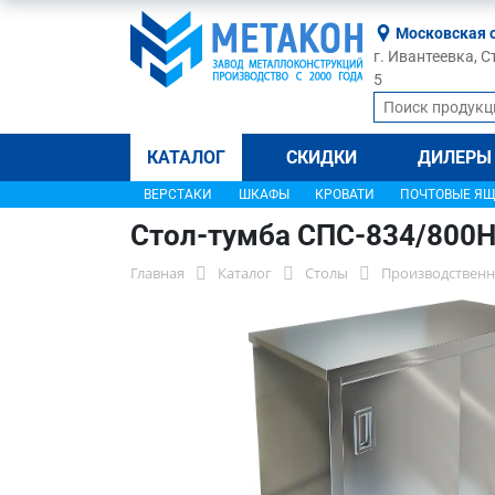
Московская 
г. Ивантеевка, С
5
КАТАЛОГ
СКИДКИ
ДИЛЕРЫ
ВЕРСТАКИ
ШКАФЫ
КРОВАТИ
ПОЧТОВЫЕ Я
Стол-тумба СПС-834/800
Главная
Каталог
Столы
Производственн