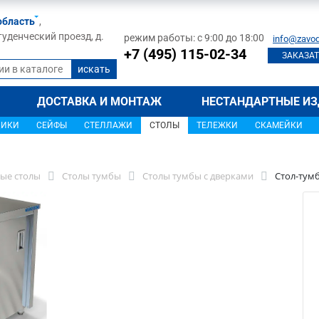
область
,
туденческий проезд, д.
режим работы: с 9:00 до 18:00
info@zavod
+7 (495) 115-02-34
ЗАКАЗАТ
ДОСТАВКА И МОНТАЖ
НЕСТАНДАРТНЫЕ ИЗ
ЩИКИ
СЕЙФЫ
СТЕЛЛАЖИ
СТОЛЫ
ТЕЛЕЖКИ
СКАМЕЙКИ
Н
ые столы
Столы тумбы
Столы тумбы с дверками
Стол-тум