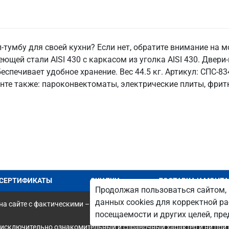
-тумбу для своей кухни? Если нет, обратите внимание на 
щей стали AISI 430 с каркасом из уголка AISI 430. Двери
спечивает удобное хранение. Вес 44.5 кг. Артикул: СПС-83
менте также: пароконвектоматы, электрические плиты, фри
СЕРТИФИКАТЫ
СКИДКИ
ДОСТАВКА И МОНТ
Продолжая пользоваться сайтом, 
данных cookies для корректной ра
а сайте с фактическими – является опечаткой.
посещаемости и других целей, п
 исключительно ознакомительный и справочный характер и ни при 