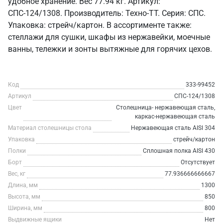
удобное хранение. Вес 77.94 кг. Артикул:
СПС-124/1308. Производитель: Техно-ТТ. Серия: СПС.
Упаковка: стрейч/картон. В ассортименте также:
стеллажи для сушки, шкафы из нержавейки, моечные
ванны, тележки и зонты вытяжные для горячих цехов.
Код
333-99452
Артикул
СПС-124/1308
Цвет
Столешница- нержавеющая сталь,
каркас-нержавеющая сталь
Материал столешницы стола
Нержавеющая сталь AISI 304
Упаковка
стрейч/картон
Полки
Сплошная полка AISI 430
Борт
Отсутствует
Вес, кг
77.936666666667
Длина, мм
1300
Высота, мм
850
Ширина, мм
800
Выдвижные ящики
Нет