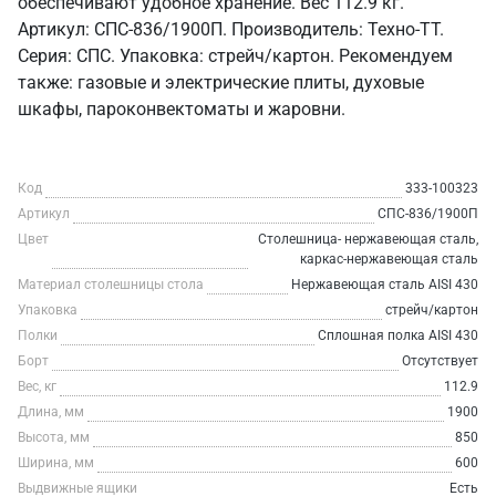
обеспечивают удобное хранение. Вес 112.9 кг.
Артикул: СПС-836/1900П. Производитель: Техно-ТТ.
Серия: СПС. Упаковка: стрейч/картон. Рекомендуем
также: газовые и электрические плиты, духовые
шкафы, пароконвектоматы и жаровни.
Код
333-100323
Артикул
СПС-836/1900П
Цвет
Столешница- нержавеющая сталь,
каркас-нержавеющая сталь
Материал столешницы стола
Нержавеющая сталь AISI 430
Упаковка
стрейч/картон
Полки
Сплошная полка AISI 430
Борт
Отсутствует
Вес, кг
112.9
Длина, мм
1900
Высота, мм
850
Ширина, мм
600
Выдвижные ящики
Есть