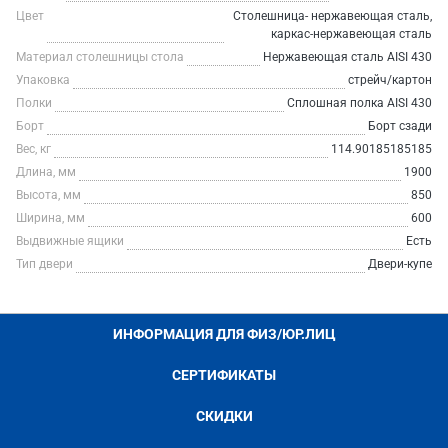
Цвет
Столешница- нержавеющая сталь,
каркас-нержавеющая сталь
Материал столешницы стола
Нержавеющая сталь AISI 430
Упаковка
стрейч/картон
Полки
Сплошная полка AISI 430
Борт
Борт сзади
Вес, кг
114.90185185185
Длина, мм
1900
Высота, мм
850
Ширина, мм
600
Выдвижные ящики
Есть
Тип двери
Двери-купе
ИНФОРМАЦИЯ ДЛЯ ФИЗ/ЮР.ЛИЦ
СЕРТИФИКАТЫ
СКИДКИ