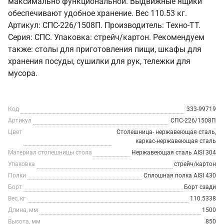
максимально функциональной. Выдвижные ящики
обеспечивают удобное хранение. Вес 110.53 кг.
Артикул: СПС-226/1508П. Производитель: Техно-ТТ.
Серия: СПС. Упаковка: стрейч/картон. Рекомендуем
также: столы для приготовления пищи, шкафы для
хранения посуды, сушилки для рук, тележки для
мусора.
Код
333-99719
Артикул
СПС-226/1508П
Цвет
Столешница- нержавеющая сталь,
каркас-нержавеющая сталь
Материал столешницы стола
Нержавеющая сталь AISI 304
Упаковка
стрейч/картон
Полки
Сплошная полка AISI 430
Борт
Борт сзади
Вес, кг
110.5338
Длина, мм
1500
Высота, мм
850