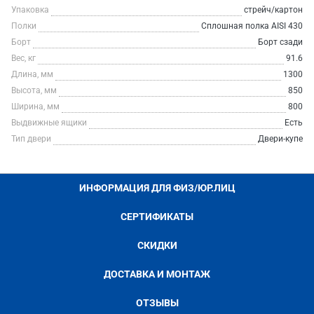
Упаковка
стрейч/картон
Полки
Сплошная полка AISI 430
Борт
Борт сзади
Вес, кг
91.6
Длина, мм
1300
Высота, мм
850
Ширина, мм
800
Выдвижные ящики
Есть
Тип двери
Двери-купе
ИНФОРМАЦИЯ ДЛЯ ФИЗ/ЮР.ЛИЦ
СЕРТИФИКАТЫ
СКИДКИ
ДОСТАВКА И МОНТАЖ
ОТЗЫВЫ