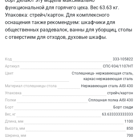
борт делают эту модель максимально
функциональной для горячего цеха. Вес 63.63 кг.
Упаковка: стрейч/картон. Для комплексного
оснащения также рекомендуем: шкафчики для
общественных раздевалок, ванны для уборщиц, столы
с отверстием для отходов, духовые шкафы.
Код
333-105822
Артикул
СПС-934/1107НТ
Цвет
Столешница- нержавеющая сталь,
каркас-нержавеющая сталь
Материал столешницы стола
Нержавеющая сталь AISI 430
Упаковка
стрейч/картон
Полки
Сплошная полка AISI 430
Борт
Борт сзади
Вес, кг
63.633333333333
Длина, мм
1100
Высота, мм
850
Ширина, мм
700