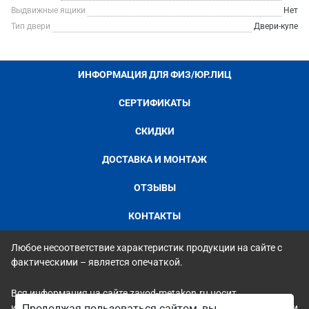
Выдвижные ящики
Нет
Тип двери
Двери-купе
ИНФОРМАЦИЯ ДЛЯ ФИЗ/ЮР.ЛИЦ
СЕРТИФИКАТЫ
СКИДКИ
ДОСТАВКА И МОНТАЖ
ОТЗЫВЫ
КОНТАКТЫ
Любое несоответствие характеристик продукции на сайте с
фактическими – является опечаткой.
Вся информация на сайте zavod-metakon.ru носит
исключительно ознакомительный и справочный характер и ни
Продолжая пользоваться сайтом, вы