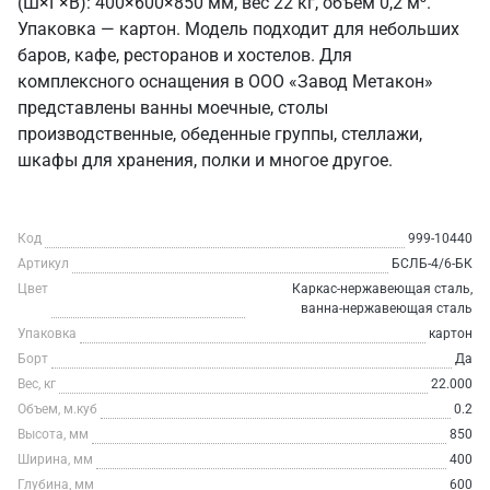
(Ш×Г×В): 400×600×850 мм, вес 22 кг, объем 0,2 м³.
Упаковка — картон. Модель подходит для небольших
баров, кафе, ресторанов и хостелов. Для
комплексного оснащения в ООО «Завод Метакон»
представлены ванны моечные, столы
производственные, обеденные группы, стеллажи,
шкафы для хранения, полки и многое другое.
Код
999-10440
Артикул
БСЛБ-4/6-БК
Цвет
Каркас-нержавеющая сталь,
ванна-нержавеющая сталь
Упаковка
картон
Борт
Да
Вес, кг
22.000
Объем, м.куб
0.2
Высота, мм
850
Ширина, мм
400
Глубина, мм
600