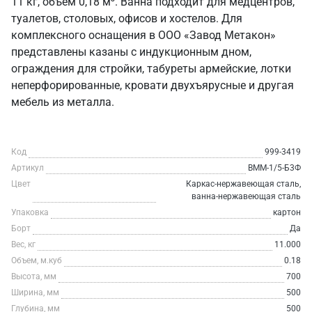
11 кг, объем 0,18 м³. Ванна подходит для медцентров,
туалетов, столовых, офисов и хостелов. Для
комплексного оснащения в ООО «Завод Метакон»
представлены казаны с индукционным дном,
ограждения для стройки, табуреты армейские, лотки
неперфорированные, кровати двухъярусные и другая
мебель из металла.
Код
999-3419
Артикул
ВММ-1/5-Б3Ф
Цвет
Каркас-нержавеющая сталь,
ванна-нержавеющая сталь
Упаковка
картон
Борт
Да
Вес, кг
11.000
Объем, м.куб
0.18
Высота, мм
700
Ширина, мм
500
Глубина, мм
500