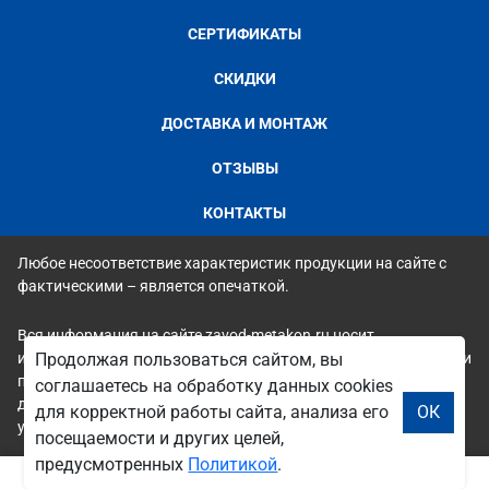
СЕРТИФИКАТЫ
СКИДКИ
ДОСТАВКА И МОНТАЖ
ОТЗЫВЫ
КОНТАКТЫ
Любое несоответствие характеристик продукции на сайте с
фактическими – является опечаткой.
Вся информация на сайте zavod-metakon.ru носит
исключительно ознакомительный и справочный характер и ни
Продолжая пользоваться сайтом, вы
при каких условиях не является публичной офертой. Всю
соглашаетесь на обработку данных cookies
дополнительную информацию можно узнать по телефонам
для корректной работы сайта, анализа его
ОК
указанным на сайте.
посещаемости и других целей,
предусмотренных
Политикой
.