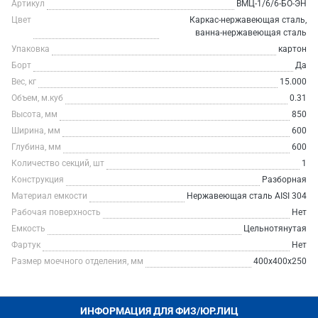
Артикул
ВМЦ-1/6/6-БО-ЭН
Цвет
Каркас-нержавеющая сталь,
ванна-нержавеющая сталь
Упаковка
картон
Борт
Да
Вес, кг
15.000
Объем, м.куб
0.31
Высота, мм
850
Ширина, мм
600
Глубина, мм
600
Количество секций, шт
1
Конструкция
Разборная
Материал емкости
Нержавеющая сталь AISI 304
Рабочая поверхность
Нет
Емкость
Цельнотянутая
Фартук
Нет
Размер моечного отделения, мм
400х400х250
ИНФОРМАЦИЯ ДЛЯ ФИЗ/ЮР.ЛИЦ