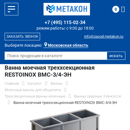
0
+7 (495) 115-02-34
режим работы: с 9:00 до 18:00
info@zavod-metakon.ru
ЗАКАЗАТЬ ЗВОНОК
Выберите локацию:
Московская область
Ванна моечная треххсекционная
RESTOINOX ВМС-3/4-ЭН
Главная
Каталог
Ванны
Моечные ванны для общепита
Трехсекционные ванны моечные
Ванны сварные 3 ёмкости
Ванна моечная треххсекционная RESTOINOX ВМС-3/4-ЭН