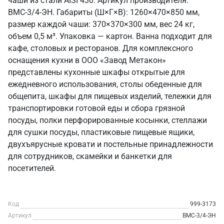
чаши из стали AISI 430. Артикул производителя:
ВМС-3/4-ЭН. Габариты (Ш×Г×В): 1260×470×850 мм,
размер каждой чаши: 370×370×300 мм, вес 24 кг,
объем 0,5 м³. Упаковка — картон. Ванна подходит для
кафе, столовых и ресторанов. Для комплексного
оснащения кухни в ООО «Завод Метакон»
представлены кухонные шкафы открытые для
ежедневного использования, столы обеденные для
общепита, шкафы для пищевых изделий, тележки для
транспортировки готовой еды и сбора грязной
посуды, полки перфорированные косынки, стеллажи
для сушки посуды, пластиковые пищевые ящики,
двухъярусные кровати и постельные принадлежности
для сотрудников, скамейки и банкетки для
посетителей.
Код
999-3173
Артикул
ВМС-3/4-ЭН