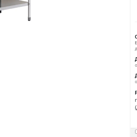
д
о
о