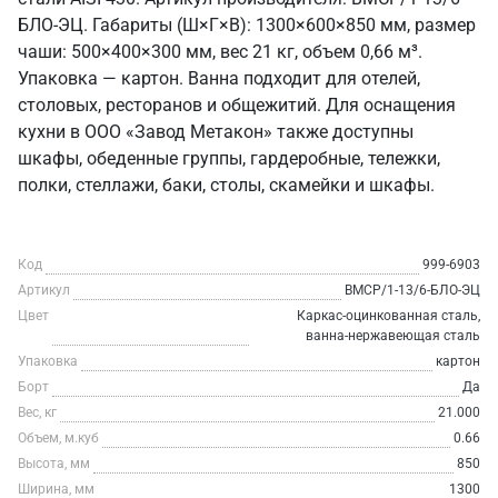
БЛО-ЭЦ. Габариты (Ш×Г×В): 1300×600×850 мм, размер
чаши: 500×400×300 мм, вес 21 кг, объем 0,66 м³.
Упаковка — картон. Ванна подходит для отелей,
столовых, ресторанов и общежитий. Для оснащения
кухни в ООО «Завод Метакон» также доступны
шкафы, обеденные группы, гардеробные, тележки,
полки, стеллажи, баки, столы, скамейки и шкафы.
Код
999-6903
Артикул
ВМСР/1-13/6-БЛО-ЭЦ
Цвет
Каркас-оцинкованная сталь,
ванна-нержавеющая сталь
Упаковка
картон
Борт
Да
Вес, кг
21.000
Объем, м.куб
0.66
Высота, мм
850
Ширина, мм
1300