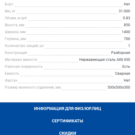
Борт
Нет
Вес, кг
31.000
Объем, м.куб
0.83
Высота, мм
850
Ширина, мм
1400
Глубина, мм
700
Количество секций, шт
1
Конструкция
Разборная
Материал емкости
Нержавеющая сталь AISI 430
Рабочая поверхность
Есть
Емкость
Сварная
Фартук
Нет
Размер моечного отделения, мм
500x500x300
ИНФОРМАЦИЯ ДЛЯ ФИЗ/ЮР.ЛИЦ
СЕРТИФИКАТЫ
СКИДКИ