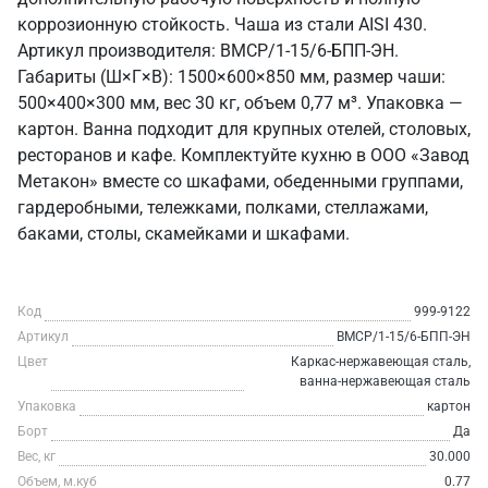
коррозионную стойкость. Чаша из стали AISI 430.
Артикул производителя: ВМСР/1-15/6-БПП-ЭН.
Габариты (Ш×Г×В): 1500×600×850 мм, размер чаши:
500×400×300 мм, вес 30 кг, объем 0,77 м³. Упаковка —
картон. Ванна подходит для крупных отелей, столовых,
ресторанов и кафе. Комплектуйте кухню в ООО «Завод
Метакон» вместе со шкафами, обеденными группами,
гардеробными, тележками, полками, стеллажами,
баками, столы, скамейками и шкафами.
Код
999-9122
Артикул
ВМСР/1-15/6-БПП-ЭН
Цвет
Каркас-нержавеющая сталь,
ванна-нержавеющая сталь
Упаковка
картон
Борт
Да
Вес, кг
30.000
Объем, м.куб
0.77