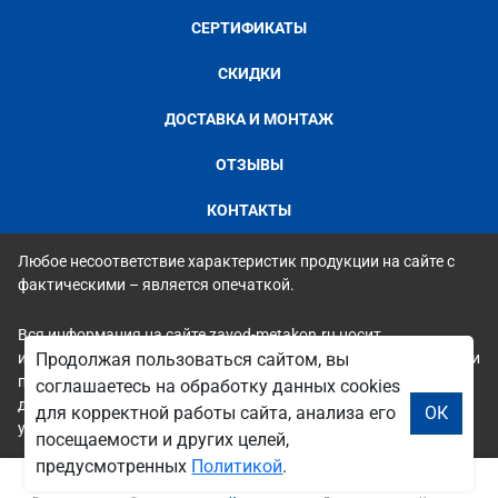
СЕРТИФИКАТЫ
СКИДКИ
ДОСТАВКА И МОНТАЖ
ОТЗЫВЫ
КОНТАКТЫ
Любое несоответствие характеристик продукции на сайте с
фактическими – является опечаткой.
Вся информация на сайте zavod-metakon.ru носит
исключительно ознакомительный и справочный характер и ни
Продолжая пользоваться сайтом, вы
при каких условиях не является публичной офертой. Всю
соглашаетесь на обработку данных cookies
дополнительную информацию можно узнать по телефонам
для корректной работы сайта, анализа его
ОК
указанным на сайте.
посещаемости и других целей,
предусмотренных
Политикой
.