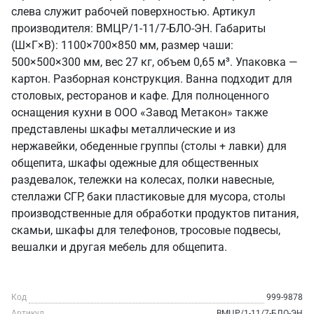
слева служит рабочей поверхностью. Артикул
производителя: ВМЦР/1-11/7-БЛО-ЭН. Габариты
(Ш×Г×В): 1100×700×850 мм, размер чаши:
500×500×300 мм, вес 27 кг, объем 0,65 м³. Упаковка —
картон. Разборная конструкция. Ванна подходит для
столовых, ресторанов и кафе. Для полноценного
оснащения кухни в ООО «Завод Метакон» также
представлены шкафы металлические и из
нержавейки, обеденные группы (столы + лавки) для
общепита, шкафы одежные для общественных
раздевалок, тележки на колесах, полки навесные,
стеллажи СГР, баки пластиковые для мусора, столы
производственные для обработки продуктов питания,
скамьи, шкафы для телефонов, тросовые подвесы,
вешалки и другая мебель для общепита.
Код
999-9878
Артикул
ВМЦР/1-11/7-БЛО-ЭН