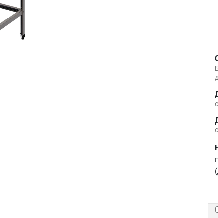
д
о
о