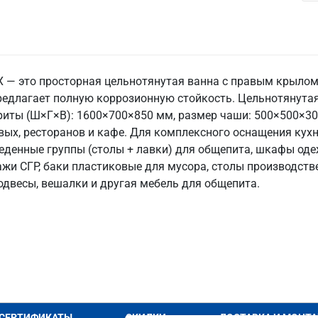
— это просторная цельнотянутая ванна с правым крылом (
едлагает полную коррозионную стойкость. Цельнотянутая 
иты (Ш×Г×В): 1600×700×850 мм, размер чаши: 500×500×300 
овых, ресторанов и кафе. Для комплексного оснащения ку
еденные группы (столы + лавки) для общепита, шкафы од
лажи СГР, баки пластиковые для мусора, столы производст
одвесы, вешалки и другая мебель для общепита.
СЕРТИФИКАТЫ
СКИДКИ
ДОСТАВКА И МОНТ