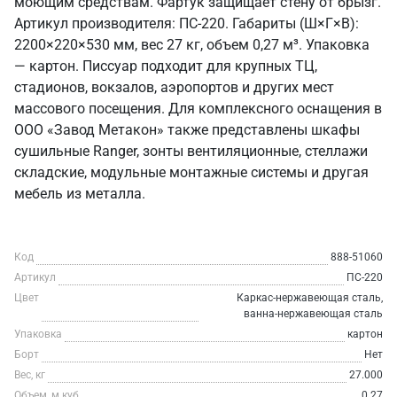
моющим средствам. Фартук защищает стену от брызг.
Артикул производителя: ПС-220. Габариты (Ш×Г×В):
2200×220×530 мм, вес 27 кг, объем 0,27 м³. Упаковка
— картон. Писсуар подходит для крупных ТЦ,
стадионов, вокзалов, аэропортов и других мест
массового посещения. Для комплексного оснащения в
ООО «Завод Метакон» также представлены шкафы
сушильные Ranger, зонты вентиляционные, стеллажи
складские, модульные монтажные системы и другая
мебель из металла.
Код
888-51060
Артикул
ПС-220
Цвет
Каркас-нержавеющая сталь,
ванна-нержавеющая сталь
Упаковка
картон
Борт
Нет
Вес, кг
27.000
Объем, м.куб
0.27