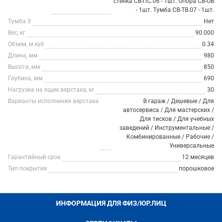
стенка СВ-ПС.06 - 1шт. Опора СВ-ОВ
- 1шт. Тумба СВ-ТВ.07 - 1шт.
Тумба 3
Нет
Вес, кг
90.000
Объем, м.куб
0.34
Длина, мм
980
Высота, мм
850
Глубина, мм
690
Нагрузка на ящик верстака, кг
30
Варианты исполнения верстака
В гараж / Дешевые / Для
автосервиса / Для мастерских /
Для тисков / Для учебных
заведений / Инструментальные /
Комбинированные / Рабочие /
Универсальные
Гарантийный срок
12 месяцев
Тип покрытия
порошковое
ИНФОРМАЦИЯ ДЛЯ ФИЗ/ЮР.ЛИЦ