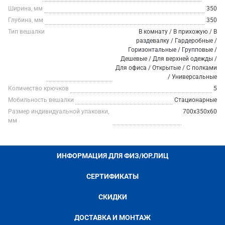
Ширина, мм
350
Глубина, мм
350
Тип вешалки
В комнату / В прихожую / В
раздевалку / Гардеробные /
Горизонтальные / Групповые /
Дешевые / Для верхней одежды /
Для офиса / Открытые / С полками
/ Универсальные
Количество крючков
5
Мобильность вешалки
Стационарные
Размер индивидуальной упаковки,
700x350x60
мм
ИНФОРМАЦИЯ ДЛЯ ФИЗ/ЮР.ЛИЦ
СЕРТИФИКАТЫ
СКИДКИ
ДОСТАВКА И МОНТАЖ