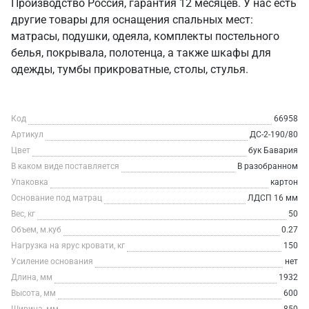
Производство Россия, гарантия 12 месяцев. У нас есть
другие товары для оснащения спальных мест:
матрасы, подушки, одеяла, комплекты постельного
белья, покрывала, полотенца, а также шкафы для
одежды, тумбы прикроватные, столы, стулья.
Код
66958
Артикул
ДС-2-190/80
Цвет
бук Бавария
В каком виде поставляется
В разобранном
Упаковка
картон
Основание под матрац
ЛДСП 16 мм
Вес, кг
50
Объем, м.куб
0.27
Нагрузка на ярус кровати, кг
150
Усиление основания
нет
Длина, мм
1932
Высота, мм
600