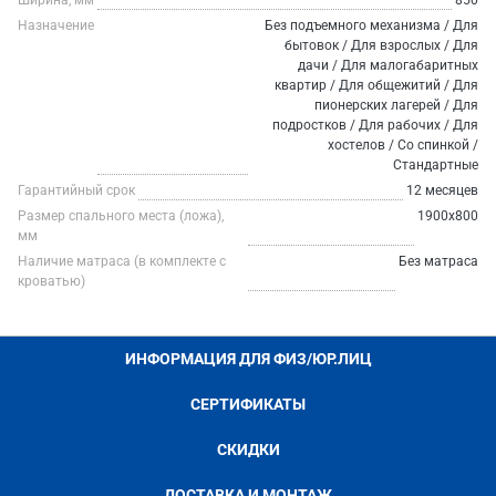
Ширина, мм
850
Назначение
Без подъемного механизма / Для
бытовок / Для взрослых / Для
дачи / Для малогабаритных
квартир / Для общежитий / Для
пионерских лагерей / Для
подростков / Для рабочих / Для
хостелов / Со спинкой /
Стандартные
Гарантийный срок
12 месяцев
Размер спального места (ложа),
1900х800
мм
Наличие матраса (в комплекте с
Без матраса
кроватью)
ИНФОРМАЦИЯ ДЛЯ ФИЗ/ЮР.ЛИЦ
СЕРТИФИКАТЫ
СКИДКИ
ДОСТАВКА И МОНТАЖ