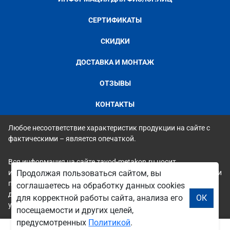
СЕРТИФИКАТЫ
СКИДКИ
ДОСТАВКА И МОНТАЖ
ОТЗЫВЫ
КОНТАКТЫ
Любое несоответствие характеристик продукции на сайте с
фактическими – является опечаткой.
Вся информация на сайте zavod-metakon.ru носит
Продолжая пользоваться сайтом, вы
исключительно ознакомительный и справочный характер и ни
при каких условиях не является публичной офертой. Всю
соглашаетесь на обработку данных cookies
дополнительную информацию можно узнать по телефонам
для корректной работы сайта, анализа его
ОК
указанным на сайте.
посещаемости и других целей,
предусмотренных
Политикой
.