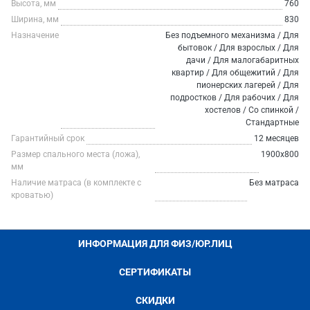
Высота, мм
760
Ширина, мм
830
Назначение
Без подъемного механизма / Для
бытовок / Для взрослых / Для
дачи / Для малогабаритных
квартир / Для общежитий / Для
пионерских лагерей / Для
подростков / Для рабочих / Для
хостелов / Со спинкой /
Стандартные
Гарантийный срок
12 месяцев
Размер спального места (ложа),
1900х800
мм
Наличие матраса (в комплекте с
Без матраса
кроватью)
ИНФОРМАЦИЯ ДЛЯ ФИЗ/ЮР.ЛИЦ
СЕРТИФИКАТЫ
СКИДКИ