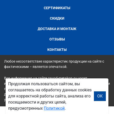
СЕРТИФИКАТЫ
СКИДКИ
ДОСТАВКА И МОНТАЖ
ОТЗЫВЫ
КОНТАКТЫ
Любое несоответствие характеристик продукции на сайте с
фактическими – является опечаткой.
Вся информация на сайте zavod-metakon.ru носит
исключительно ознакомительный и справочный характер и ни
Продолжая пользоваться сайтом, вы
при каких условиях не является публичной офертой. Всю
соглашаетесь на обработку данных cookies
дополнительную информацию можно узнать по телефонам
для корректной работы сайта, анализа его
ОК
указанным на сайте.
посещаемости и других целей,
предусмотренных
Политикой
.