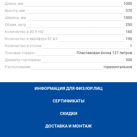
Длина, мм
1000
Высота, мм
370
Ширина, мм
1000
Объем, литр
250
Количество в 40 ft HQ
160
Количество в еврофуре 82 м3
190
Количество в стопке
1
Похожие товары
Пластиковая бочка 127 литров
Диаметр горловины
300
Расположение
горизонтальное
ИНФОРМАЦИЯ ДЛЯ ФИЗ/ЮР.ЛИЦ
СЕРТИФИКАТЫ
СКИДКИ
ДОСТАВКА И МОНТАЖ