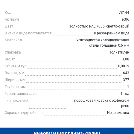
Код
73144
Артикул
зс06
Цвет
Полностью RAL 7035, светло-серый
В каком виде поставляется
В разобранном виде
Материал
Углеродистая холоднокатаная
сталь толщиной 0,6 мм
Упаковка
Полиэтилен
Вес, кг
1,08
Объем, м.куб
0,0019
Высота, мм
643
Ширина, мм
377
Глубина, мм
1
Гарантийный срок
1 год
Тип покрытия
порошковая краска с эффектом
шагрень
Окраска в другой цвет
Невозможна
ИНФОРМАЦИЯ ДЛЯ ФИЗ/ЮР.ЛИЦ