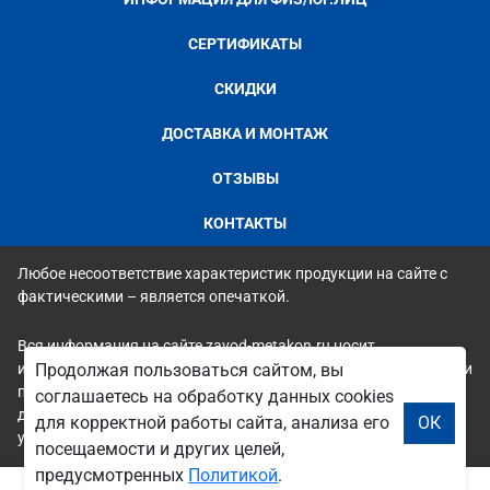
СЕРТИФИКАТЫ
СКИДКИ
ДОСТАВКА И МОНТАЖ
ОТЗЫВЫ
КОНТАКТЫ
Любое несоответствие характеристик продукции на сайте с
фактическими – является опечаткой.
Вся информация на сайте zavod-metakon.ru носит
исключительно ознакомительный и справочный характер и ни
Продолжая пользоваться сайтом, вы
при каких условиях не является публичной офертой. Всю
соглашаетесь на обработку данных cookies
дополнительную информацию можно узнать по телефонам
для корректной работы сайта, анализа его
ОК
указанным на сайте.
посещаемости и других целей,
предусмотренных
Политикой
.