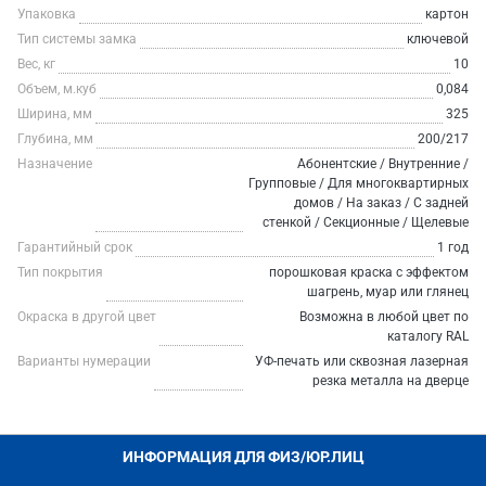
Упаковка
картон
Тип системы замка
ключевой
Вес, кг
10
Объем, м.куб
0,084
Ширина, мм
325
Глубина, мм
200/217
Назначение
Абонентские / Внутренние /
Групповые / Для многоквартирных
домов / На заказ / С задней
стенкой / Секционные / Щелевые
Гарантийный срок
1 год
Тип покрытия
порошковая краска с эффектом
шагрень, муар или глянец
Окраска в другой цвет
Возможна в любой цвет по
каталогу RAL
Варианты нумерации
УФ-печать или сквозная лазерная
резка металла на дверце
ИНФОРМАЦИЯ ДЛЯ ФИЗ/ЮР.ЛИЦ