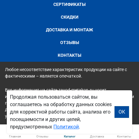
СЕРТИФИКАТЫ
СКИДКИ
ДОСТАВКА И МОНТАЖ
ОТЗЫВЫ
КОНТАКТЫ
Любое несоответствие характеристик продукции на сайте с
фактическими – является опечаткой.
Вся информация на сайте zavod-metakon.ru носит
исключительно ознакомительный и справочный характер и ни
Продолжая пользоваться сайтом, вы
при каких условиях не является публичной офертой. Всю
соглашаетесь на обработку данных cookies
дополнительную информацию можно узнать по телефонам
для корректной работы сайта, анализа его
ОК
указанным на сайте.
посещаемости и других целей,
предусмотренных
Политикой
.
Главная
Отзывы
Каталог
Доставка
Контакты