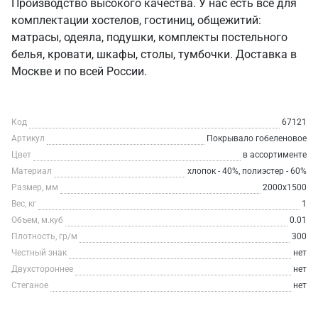
Производство высокого качества. У нас есть все для
комплектации хостелов, гостиниц, общежитий:
матрасы, одеяла, подушки, комплекты постельного
белья, кровати, шкафы, столы, тумбочки. Доставка в
Москве и по всей России.
Код
67121
Артикул
Покрывало гобеленовое
Цвет
в ассортименте
Материал
хлопок - 40%, полиэстер - 60%
Размер, мм
2000х1500
Вес, кг
1
Объем, м.куб
0.01
Плотность, гр/м
300
Честный знак
нет
Двухстороннее
нет
Стеганое
нет