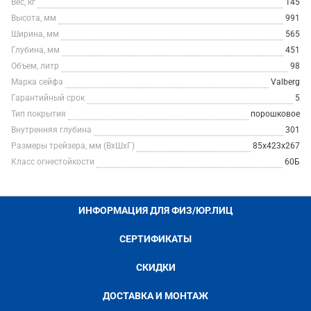
Вес, кг
145
Высота, мм
991
Ширина, мм
565
Глубина, мм
451
Объем, литр
98
Марка сейфа
Valberg
Гарантийный срок
5
Тип покрытия
порошковое
Внутренняя глубина
301
Размеры трейзера, мм (ВхШхГ)
85х423х267
Класс огнестойкости
60Б
ИНФОРМАЦИЯ ДЛЯ ФИЗ/ЮР.ЛИЦ
СЕРТИФИКАТЫ
СКИДКИ
ДОСТАВКА И МОНТАЖ