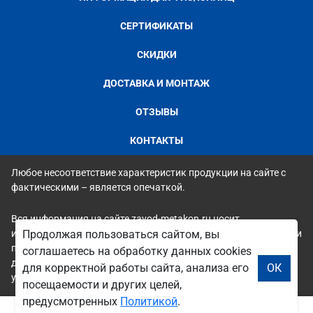
СЕРТИФИКАТЫ
СКИДКИ
ДОСТАВКА И МОНТАЖ
ОТЗЫВЫ
КОНТАКТЫ
Любое несоответствие характеристик продукции на сайте с
фактическими – является опечаткой.
Вся информация на сайте zavod-metakon.ru носит
исключительно ознакомительный и справочный характер и ни
Продолжая пользоваться сайтом, вы
при каких условиях не является публичной офертой. Всю
соглашаетесь на обработку данных cookies
дополнительную информацию можно узнать по телефонам
для корректной работы сайта, анализа его
ОК
указанным на сайте.
посещаемости и других целей,
предусмотренных
Политикой
.