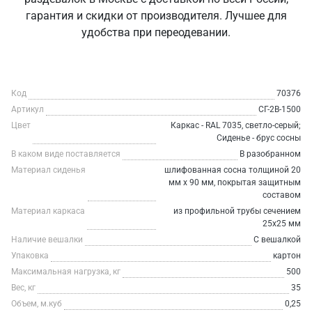
гарантия и скидки от производителя. Лучшее для
удобства при переодевании.
Код
70376
Артикул
СГ-2В-1500
Цвет
Каркас - RAL 7035, светло-серый;
Сиденье - брус сосны
В каком виде поставляется
В разобранном
Материал сиденья
шлифованная сосна толщиной 20
мм х 90 мм, покрытая защитным
составом
Материал каркаса
из профильной трубы сечением
25х25 мм
Наличие вешалки
С вешалкой
Упаковка
картон
Максимальная нагрузка, кг
500
Вес, кг
35
Объем, м.куб
0,25