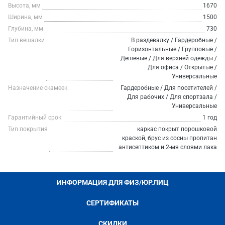
Высота, мм
1670
Ширина, мм
1500
Глубина, мм
730
Тип вешалки
В раздевалку / Гардеробные /
Горизонтальные / Групповые /
Дешевые / Для верхней одежды /
Для офиса / Открытые /
Универсальные
Назначение скамеек
Гардеробные / Для посетителей /
Для рабочих / Для спортзала /
Универсальные
Гарантийный срок
1 год
Тип покрытия
каркас покрыт порошковой
краской, брус из сосны пропитан
антисептиком и 2-мя слоями лака
ИНФОРМАЦИЯ ДЛЯ ФИЗ/ЮР.ЛИЦ
СЕРТИФИКАТЫ
СКИДКИ