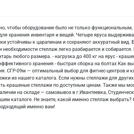
но, чтобы оборудование было не только функциональным, 
ля хранения инвентаря и вещей. Четыре яруса выдержива
лки устойчивы к царапинам и сохраняют аккуратный вид. 
и необходимости стеллаж легко разбирается и собирается.
тарь любого размера. - нагрузка до 400 кг на ярус - кра
эффективного хранения - быстрая сборка на болтах Как в
я. СГР-09м — оптимальный выбор для фитнес-центров и к
жки из нашего каталога. Если нужны стеллажи для других
ать крашеные стеллажи по доступным ценам. Также мы мо
личии на складе — самовывоз в г.Ивантеевка, Студенчески
ашем каталоге. Не знаете, какой именно стеллаж выбрать
 подходящий именно вам!