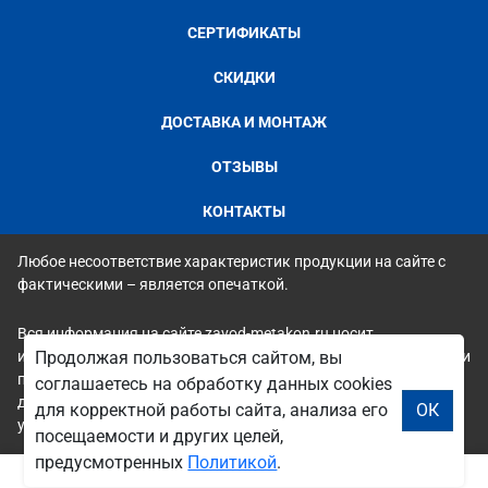
СЕРТИФИКАТЫ
СКИДКИ
ДОСТАВКА И МОНТАЖ
ОТЗЫВЫ
КОНТАКТЫ
Любое несоответствие характеристик продукции на сайте с
фактическими – является опечаткой.
Вся информация на сайте zavod-metakon.ru носит
исключительно ознакомительный и справочный характер и ни
Продолжая пользоваться сайтом, вы
при каких условиях не является публичной офертой. Всю
соглашаетесь на обработку данных cookies
дополнительную информацию можно узнать по телефонам
для корректной работы сайта, анализа его
ОК
указанным на сайте.
посещаемости и других целей,
предусмотренных
Политикой
.