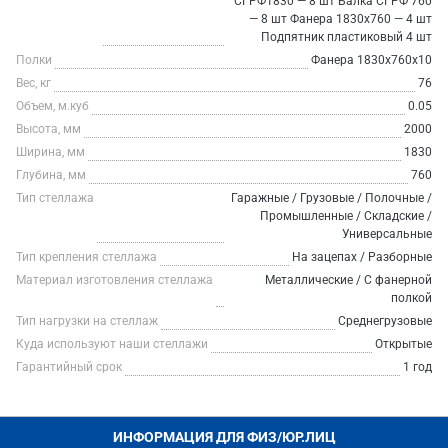
СГРФ1830 — 8 шт Балка СГРФ 760
— 8 шт Фанера 1830х760 — 4 шт
Подпятник пластиковый 4 шт
Полки
Фанера 1830х760х10
Вес, кг
76
Объем, м.куб
0.05
Высота, мм
2000
Ширина, мм
1830
Глубина, мм
760
Тип стеллажа
Гаражные / Грузовые / Полочные /
Промышленные / Складские /
Универсальные
Тип крепления стеллажа
На зацепах / Разборные
Материал изготовления стеллажа
Металлические / С фанерной
полкой
Тип нагрузки на стеллаж
Среднегрузовые
Куда используют наши стеллажи
Открытые
Гарантийный срок
1 год
ИНФОРМАЦИЯ ДЛЯ ФИЗ/ЮР.ЛИЦ