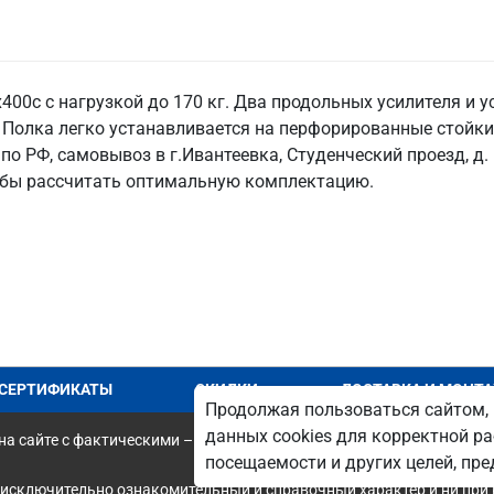
00c с нагрузкой до 170 кг. Два продольных усилителя и 
 Полка легко устанавливается на перфорированные стойк
по РФ, самовывоз в г.Ивантеевка, Студенческий проезд, д
обы рассчитать оптимальную комплектацию.
СЕРТИФИКАТЫ
СКИДКИ
ДОСТАВКА И МОНТ
Продолжая пользоваться сайтом, 
данных cookies для корректной ра
а сайте с фактическими – является опечаткой.
посещаемости и других целей, п
 исключительно ознакомительный и справочный характер и ни при 