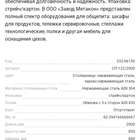
обеспечивая долговечность и надежность. Упаковка:
стрейч/картон. В ООО «Завод Метакон» представлен
полный спектр оборудования для общепита: шкафы
для продуктов, тележки сервировочные, стеллажи
технологические, полки и другая мебель для
оснащения цехов.
Код
333-96150
Артикул
СП-122/2000
Цвет
Столешница- нержавеющая сталь,
каркас-нержавеющая сталь
Материал столешницы стола
Нержавеющая сталь AISI 304
Упаковка
стрейч/картон
Полки
Обвязка с 3-х сторон AISI 430
Борт
Отсутствует
Вес, кг
60.394166666667
Длина, мм
2000
Высота, мм
850
Ширина, мм
600