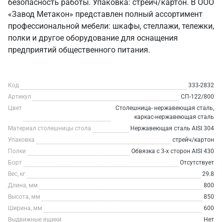
безопасность работы. Упаковка: стрейч/картон. В ООО
«Завод Метакон» представлен полный ассортимент
профессиональной мебели: шкафы, стеллажи, тележки,
полки и другое оборудование для оснащения
предприятий общественного питания.
Код
333-2832
Артикул
СП-122/800
Цвет
Столешница- нержавеющая сталь,
каркас-нержавеющая сталь
Материал столешницы стола
Нержавеющая сталь AISI 304
Упаковка
стрейч/картон
Полки
Обвязка с 3-х сторон AISI 430
Борт
Отсутствует
Вес, кг
29.8
Длина, мм
800
Высота, мм
850
Ширина, мм
600
Выдвижные ящики
Нет