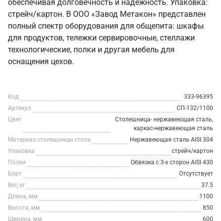
обеспечивая долговечность и надежность. Упаковка:
стрейч/картон. В ООО «Завод Метакон» представлен
полный спектр оборудования для общепита: шкафы
для продуктов, тележки сервировочные, стеллажи
технологические, полки и другая мебель для
оснащения цехов.
Код
333-96395
Артикул
СП-132/1100
Цвет
Столешница- нержавеющая сталь,
каркас-нержавеющая сталь
Материал столешницы стола
Нержавеющая сталь AISI 304
Упаковка
стрейч/картон
Полки
Обвязка с 3-х сторон AISI 430
Борт
Отсутствует
Вес, кг
37.5
Длина, мм
1100
Высота, мм
850
Ширина, мм
600