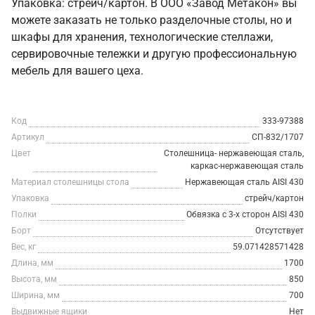
Упаковка: стрейч/картон. В ООО «Завод Метакон» вы
можете заказать не только разделочные столы, но и
шкафы для хранения, технологические стеллажи,
сервировочные тележки и другую профессиональную
мебель для вашего цеха.
Код
333-97388
Артикул
СП-832/1707
Цвет
Столешница- нержавеющая сталь,
каркас-нержавеющая сталь
Материал столешницы стола
Нержавеющая сталь AISI 430
Упаковка
стрейч/картон
Полки
Обвязка с 3-х сторон AISI 430
Борт
Отсутствует
Вес, кг
59.071428571428
Длина, мм
1700
Высота, мм
850
Ширина, мм
700
Выдвижные ящики
Нет